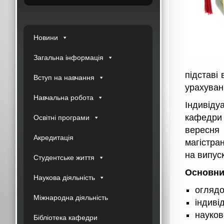
Новини
Загальна інформація
підставі
Вступ на навчання
урахуван
Навчальна робота
Індивід
кафедри 
Освітні програми
вересня 
Акредитація
магістра
на випуск
Студентське життя
Основни
Наукова діяльність
оглядо
Міжнародна діяльність
індиві
науков
Бібліотека кафедри