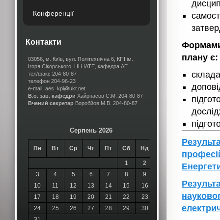
дисцип
Конференції
самос
затвер
Контакти
Формами
плану є:
03056, м. Київ, вул. Політехнічна 6, КПІ ім.
Ігоря Сікорського, НН ІАТЕ, кафедра АЕ
склада
тел/факс 204-80-87
телефон 204-96-23
допові
e-mail: aes_kpi@ukr.net
В.о. зав. кафедри
Хайрнасов С.М.
204-80-87
підгот
Вчений секретар
Воробйов М.В.
204-80-87
дослід
підгот
Серпень 2026
Результа
Пн
Вт
Ср
Чт
Пт
Сб
Нд
професій
1
2
Енергет
3
4
5
6
7
8
9
Результа
10
11
12
13
14
15
16
науковог
17
18
19
20
21
22
23
електрич
24
25
26
27
28
29
30
31