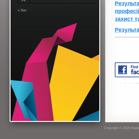
Результа
професій
« Лип
захист т
Результ
Copyright © 2026
Кафе