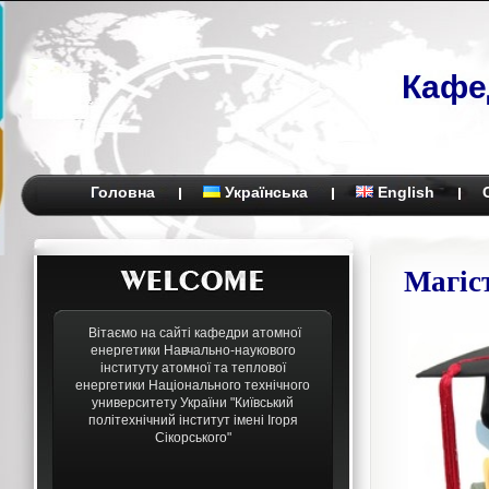
Кафе
Головна
Українська
English
Магіс
Вітаємо на сайті кафедри атомної
енергетики Навчально-наукового
інституту атомної та теплової
енергетики Національного технічного
университету України "Київський
політехнічний інститут імені Ігоря
Сікорського"