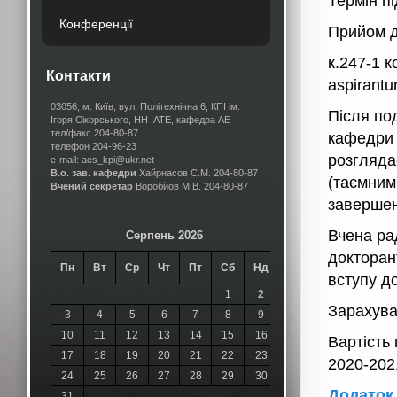
Термін пі
Конференції
Прийом д
к.247-1 к
Контакти
aspirantu
03056, м. Київ, вул. Політехнічна 6, КПІ ім.
Після по
Ігоря Сікорського, НН ІАТЕ, кафедра АЕ
тел/факс 204-80-87
кафедри 
телефон 204-96-23
розгляда
e-mail: aes_kpi@ukr.net
В.о. зав. кафедри
Хайрнасов С.М.
204-80-87
(таємним
Вчений секретар
Воробйов М.В.
204-80-87
завершен
Вчена ра
Серпень 2026
докторан
Пн
Вт
Ср
Чт
Пт
Сб
Нд
вступу д
1
2
Зарахува
3
4
5
6
7
8
9
10
11
12
13
14
15
16
Вартість
17
18
19
20
21
22
23
2020-202
24
25
26
27
28
29
30
Додаток
31