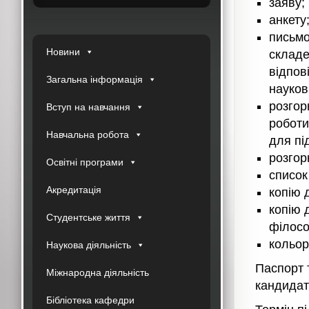
заяву;
анкету
письмо
Новини
складе
відпов
Загальна інформація
науков
розгор
Вступ на навчання
роботи
Навчальна робота
для пі
розгор
Освітні програми
список
Акредитація
копію 
копію 
Студентське життя
філосо
кольор
Наукова діяльність
Паспорт 
Міжнародна діяльність
кандидат
Бібліотека кафедри