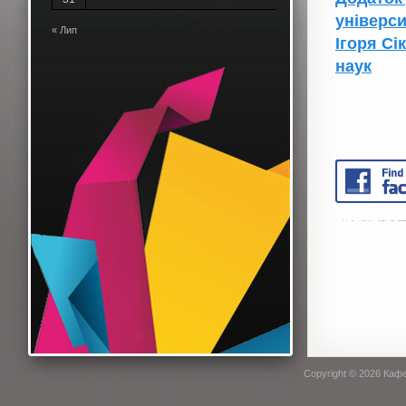
універси
« Лип
Ігоря Сі
наук
Copyright © 2026
Кафе