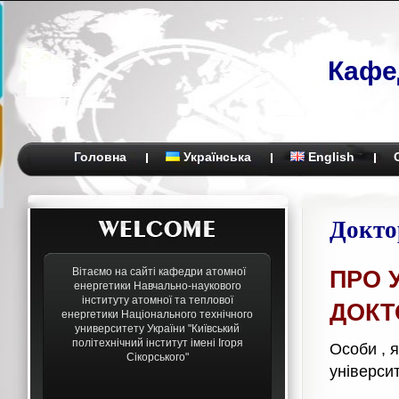
Кафе
Головна
Українська
English
Докто
Вітаємо на сайті кафедри атомної
ПРО 
енергетики Навчально-наукового
інституту атомної та теплової
ДОКТ
енергетики Національного технічного
университету України "Київський
політехнічний інститут імені Ігоря
Особи , 
Сікорського"
університ