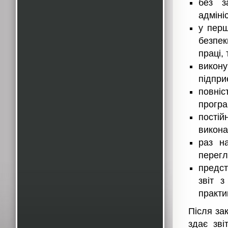
без з
адміні
у перш
безпе
праці,
викон
підпри
повні
програ
пості
викона
раз н
перегл
предст
звіт з
практи
Після зак
здає зві