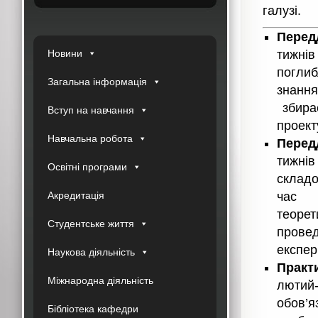
галузі.
Перед
Новини
тижні
погли
Загальна інформація
знанн
збира
Вступ на навчання
проект
Навчальна робота
Передд
тижні
Освітні програми
складо
Акредитація
час ц
теоре
Студентське життя
прове
експер
Наукова діяльність
Практ
Міжнародна діяльність
лютий
обов’я
Бібліотека кафедри