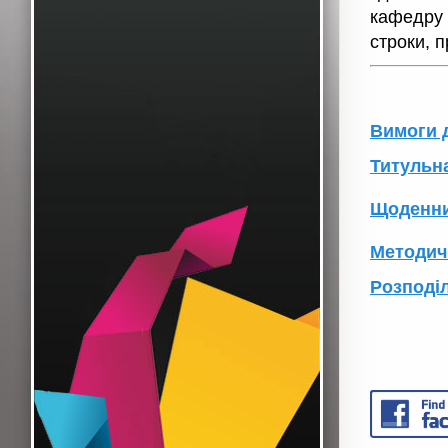
кафедру 
строки, 
Вимоги д
Титульна
Щоденни
Методич
Розподі