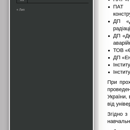
ПАТ 
« Лип
констр
ДП «Д
радіац
ДП «Де
аварій
ТОВ «
ДП «Ен
Інстит
Інстит
При прох
проведе
України, 
від уніве
Згідно з
навчальн