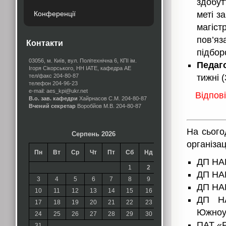
здобут
Конференції
меті з
магіст
пов’я
Контакти
підбор
03056, м. Київ, вул. Політехнічна 6, КПІ ім.
Педаг
Ігоря Сікорського, НН ІАТЕ, кафедра АЕ
тел/факс 204-80-87
тижні 
телефон 204-96-23
e-mail: aes_kpi@ukr.net
Відпов
В.о. зав. кафедри
Хайрнасов С.М.
204-80-87
Вчений секретар
Воробйов М.В.
204-80-87
На сього
Серпень 2026
організац
Пн
Вт
Ср
Чт
Пт
Сб
Нд
ДП НАЕ
1
2
ДП НАЕ
3
4
5
6
7
8
9
ДП НАЕ
10
11
12
13
14
15
16
ДП НА
17
18
19
20
21
22
23
Южноук
24
25
26
27
28
29
30
ПАТ «Р
31