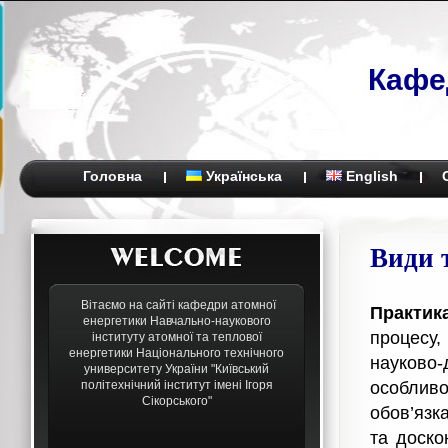
Кафе
Головна
Українська
English
Види 
Вітаємо на сайті кафедри атомної
Практик
енергетики Навчально-наукового
процесу
інституту атомної та теплової
енергетики Національного технічного
науково
университету України "Київський
політехнічний інститут імені Ігоря
особлив
Сікорського"
обов’язк
та доско