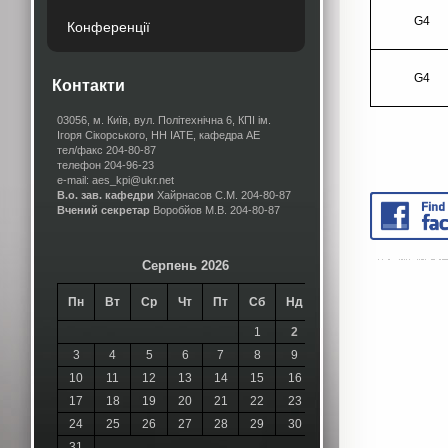
G4
Конференції
G4
Контакти
03056, м. Київ, вул. Політехнічна 6, КПІ ім.
Ігоря Сікорського, НН ІАТЕ, кафедра АЕ
тел/факс 204-80-87
телефон 204-96-23
e-mail: aes_kpi@ukr.net
В.о. зав. кафедри
Хайрнасов С.М.
204-80-87
Вчений секретар
Воробйов М.В.
204-80-87
Серпень 2026
Пн
Вт
Ср
Чт
Пт
Сб
Нд
1
2
3
4
5
6
7
8
9
10
11
12
13
14
15
16
17
18
19
20
21
22
23
24
25
26
27
28
29
30
31