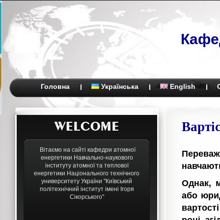
Кафе
Головна
Українська
English
Варті
Вітаємо на сайті кафедри атомної
Переваж
енергетики Навчально-наукового
навчают
інституту атомної та теплової
енергетики Національного технічного
университету України "Київський
Однак, 
політехнічний інститут імені Ігоря
або юрид
Сікорського"
вартост