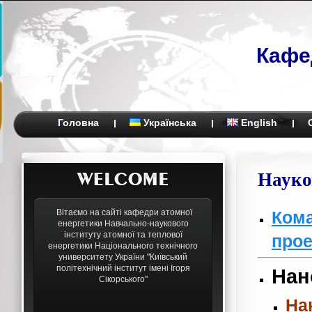
Кафе
Головна
Українська
English
Науко
Вітаємо на сайті кафедри атомної
Кома
енергетики Навчально-наукового
інституту атомної та теплової
прое
енергетики Національного технічного
университету України "Київський
політехнічний інститут імені Ігоря
Нан
Сікорського"
На