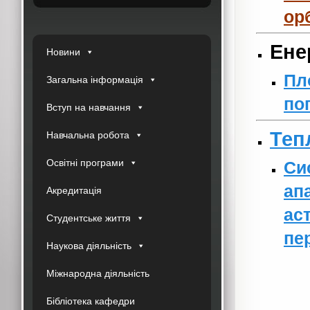
орб
Ене
Новини
Пл
Загальна інформація
по
Вступ на навчання
Теп
Навчальна робота
Освітні програми
Си
ап
Акредитація
ас
Студентське життя
пе
Наукова діяльність
Міжнародна діяльність
Бібліотека кафедри