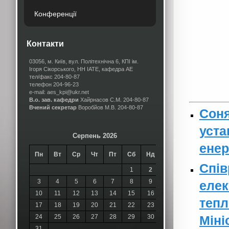
Конференції
Контакти
03056, м. Київ, вул. Політехнічна 6, КПІ ім.
Ігоря Сікорського, НН ІАТЕ, кафедра АЕ
тел/факс 204-80-87
телефон 204-96-23
e-mail: aes_kpi@ukr.net
В.о. зав. кафедри
Хайрнасов С.М.
204-80-87
Вчений секретар
Воробйов М.В.
204-80-87
Соня
уста
Серпень 2026
енер
Пн
Вт
Ср
Чт
Пт
Сб
Нд
Спів
1
2
3
4
5
6
7
8
9
елек
10
11
12
13
14
15
16
тепл
17
18
19
20
21
22
23
24
25
26
27
28
29
30
Міні
31