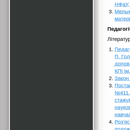
НФаУ, 
Мельн
матері
Педагогі
Літерату
Педаго
П. Гол
доповн
КПІ ім
Закон 
Постан
№411.
стажув
науко
навча
Роз’я
полож