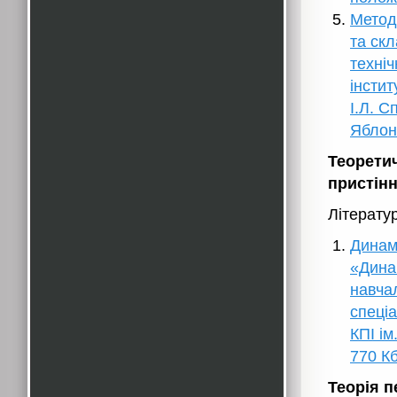
Методи
та ск
техніч
інстит
І.Л. С
Яблонс
Теоретич
пристін
Літерату
Динам
«Дина
навчал
спеціа
КПІ ім
770 Кб
Теорія 