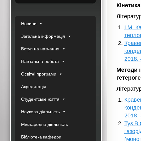
Кінетик
Літерату
Новини
І.М. 
тепло
Загальна інформація
Краве
Вступ на навчання
конде
2018. 
Навчальна робота
Методи і
Освітні програми
гетерог
Акредитація
Літерату
Студентське життя
Краве
конде
Наукова діяльність
2018. 
Туз В.
Міжнародна діяльність
газорі
Бібліотека кафедри
(моног