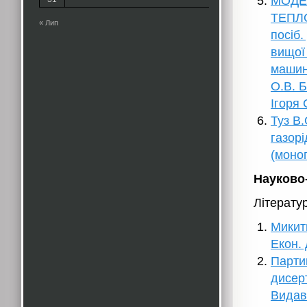
МОДЕ
ТЕПЛ
« Лип
посіб.
вищої
машин
О.В. Б
Ігоря 
Туз В.
газорі
(моног
Науково-
Літерату
Микит
Екон. 
Парти
дисерт
Видавн