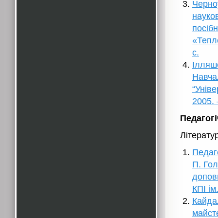
Черно
науков
посібн
«Тепло
с.
Ілляш
Навчал
“Уніве
2005. 
Педагог
Літерату
Педаго
П. Гол
доповн
КПІ ім
Кайдал
майст