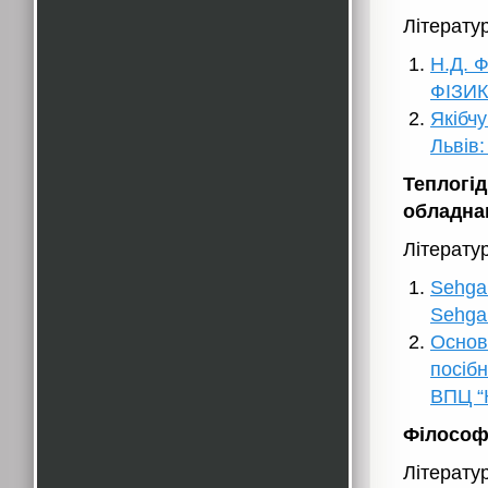
Літерату
Н.Д. Ф
ФІЗИК
Якібчу
Львів:
Теплогід
обладна
Літерату
Sehgal
Sehgal
Основ
посібн
ВПЦ “К
Філософс
Літерату