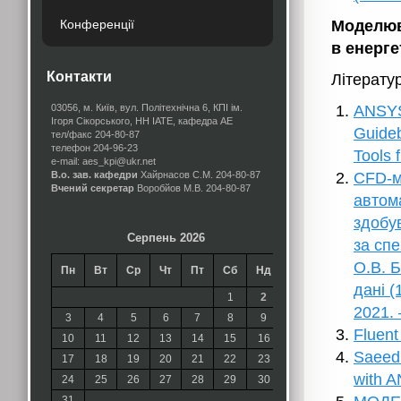
Конференції
Моделюв
в енерге
Контакти
Літерату
03056, м. Київ, вул. Політехнічна 6, КПІ ім.
ANSYS
Ігоря Сікорського, НН ІАТЕ, кафедра АЕ
Guideb
тел/факс 204-80-87
телефон 204-96-23
Tools 
e-mail: aes_kpi@ukr.net
В.о. зав. кафедри
Хайрнасов С.М.
204-80-87
CFD-м
Вчений секретар
Воробйов М.В.
204-80-87
автома
здобув
Серпень 2026
за сп
О.В. Б
Пн
Вт
Ср
Чт
Пт
Сб
Нд
дані (
1
2
2021. 
3
4
5
6
7
8
9
Fluent
10
11
12
13
14
15
16
Saeed 
17
18
19
20
21
22
23
with A
24
25
26
27
28
29
30
31