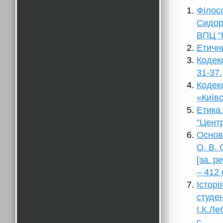
Філосо
Сидоре
ВПЦ “К
Етичн
Кодекс
31-37.
Кодекс
«Київс
Етика.
“Центр
Основи
О. В.
[за. р
– 412 
Історі
студен
І.К.Ле
с.