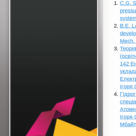
C.G. 
pressu
system
B.E. 
develo
Mech. 
Теорія
(освіт
142 Е
уклада
Електр
Ігоря 
Гідрог
спеці
Атомна
Ігоря 
Мбайт)