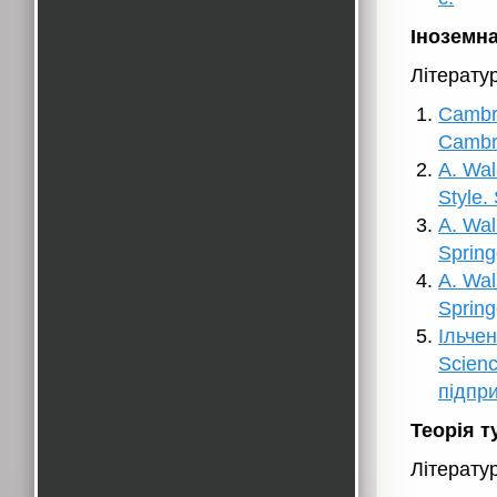
Іноземна
Літерату
Cambri
Cambri
A. Wal
Style.
A. Wal
Spring
A. Wal
Spring
Ільчен
Scienc
підпр
Теорія т
Літерату