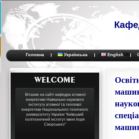
Кафе
Головна
Українська
English
Освіт
машин
Вітаємо на сайті кафедри атомної
науков
енергетики Навчально-наукового
інституту атомної та теплової
енергетики Національного технічного
спеці
университету України "Київський
політехнічний інститут імені Ігоря
машин
Сікорського"