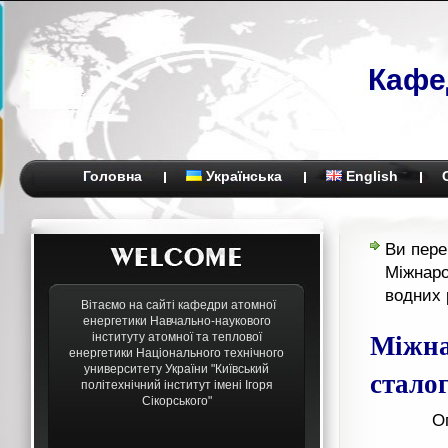
Кафе
Головна
Українська
English
Ви пере
Міжнаро
водних 
Вітаємо на сайті кафедри атомної
енергетики Навчально-наукового
Міжна
інституту атомної та теплової
енергетики Національного технічного
университету України "Київський
стало
політехнічний інститут імені Ігоря
Сікорського"
О