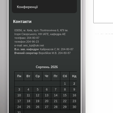
Конференції
Контакти
03056, м. Київ, вул. Політехнічна 6, КПІ ім.
Ігоря Сікорського, НН ІАТЕ, кафедра АЕ
тел/факс 204-80-87
телефон 204-96-23
e-mail: aes_kpi@ukr.net
В.о. зав. кафедри
Хайрнасов С.М.
204-80-87
Вчений секретар
Воробйов М.В.
204-80-87
Серпень 2026
Пн
Вт
Ср
Чт
Пт
Сб
Нд
1
2
3
4
5
6
7
8
9
10
11
12
13
14
15
16
17
18
19
20
21
22
23
24
25
26
27
28
29
30
31