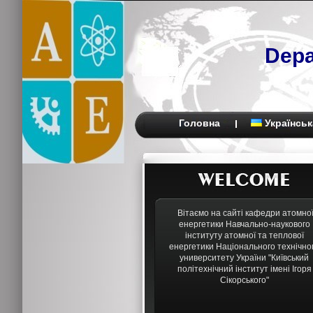
Depa
Головна
Українськ
Вітаємо на сайті кафедри атомно
енергетики Навчально-наукового
інституту атомної та теплової
енергетики Національного технічно
университету України "Київський
політехнічний інститут імені Ігоря
Сікорського"