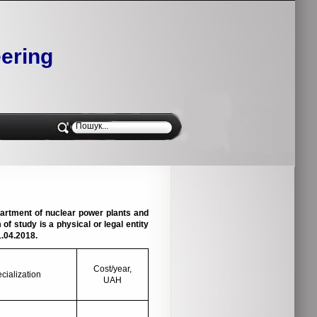
ering
partment of nuclear power plants and
of study is a physical or legal entity
1.04.2018.
Cost/year,
cialization
UAH