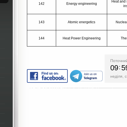
Heat and 
142
Energy engineering
in
143
Atomic energetics
Nuclea
144
Heat Power Engineering
The
Поточний
09
5
неділя, 