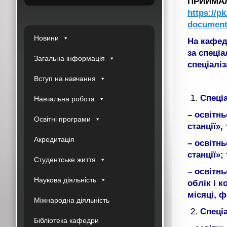
ПРИЙМАЛЬ
https://pk
documen
Новини
На кафед
за спеці
Загальна інформація
спеціалі
Вступ на навчання
С
пеці
Навчальна робота
– освітн
Освітні програми
станції»,
Акредитація
– освітн
станції»;
Студентське життя
– освітн
Наукова діяльність
облік і к
місяці, 
Міжнародна діяльність
Спеціа
Бібліотека кафедри