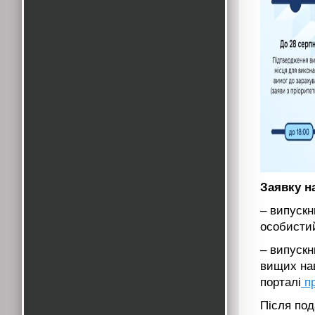
Заявку на
– випускн
особисти
– випускн
вищих нав
порталі
пр
Після под