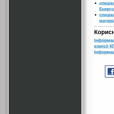
спеціа
Енерг
спеціа
матері
Корисн
Інформац
комісії К
Інформац