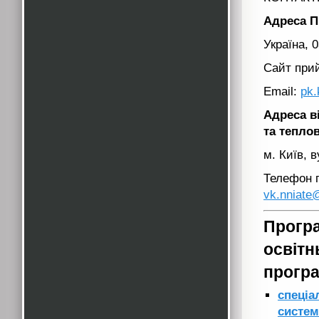
Адреса Пр
Україна, 0
Сайт прий
Email:
pk.
Адреса в
та теплов
м. Київ, в
Телефон г
vk.nniate@
Програ
освітн
програ
спеці
систем