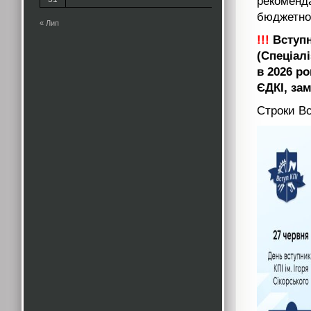
рекоменда
бюджетної
« Лип
!!!
Вступн
(Спеціал
в 2026 ро
ЄДКІ, за
Строки Вс