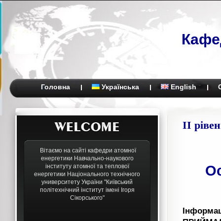
Кафе
Головна
Українська
English
ІІ ріве
Вітаємо на сайті кафедри атомної
енергетики Навчально-наукового
інституту атомної та теплової
Ос
енергетики Національного технічного
университету України "Київський
політехнічний інститут імені Ігоря
Сікорського"
Інформац