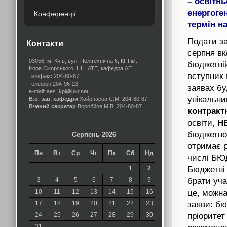
– освітн
енергоге
Конференції
термін на
Подати за
Контакти
серпня вк
03056, м. Київ, вул. Політехнічна 6, КПІ ім.
бюджетній 
Ігоря Сікорського, НН ІАТЕ, кафедра АЕ
вступник 
тел/факс 204-80-87
телефон 204-96-23
заявах бу
e-mail: aes_kpi@ukr.net
унікальни
В.о. зав. кафедри
Хайрнасов С.М.
204-80-87
Вчений секретар
Воробйов М.В.
204-80-87
контракт
освіти,
Н
бюджетної
Серпень 2026
отримає р
Пн
Вт
Ср
Чт
Пт
Сб
Нд
числі БЮД
1
2
Бюджетні 
3
4
5
6
7
8
9
брати уча
10
11
12
13
14
15
16
це, можна
17
18
19
20
21
22
23
заяви: бю
24
25
26
27
28
29
30
пріоритет
31