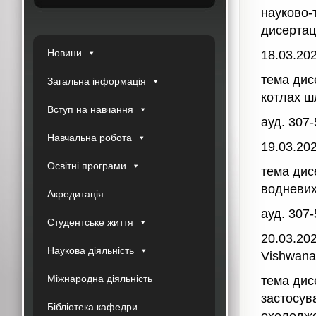
науково-
дисертац
Новини
18.03.20
тема дис
Загальна інформація
котлах ш
Вступ на навчання
ауд. 307-
Навчальна робота
19.03.20
Освітні програми
тема дис
водневих
Акредитація
ауд. 307-
Студентське життя
20.03.20
Наукова діяльність
Vishwana
Міжнародна діяльність
тема дис
застосув
Бібліотека кафедри