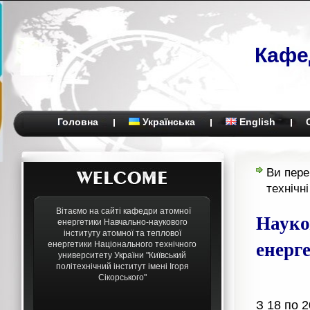
Кафе
Головна
Українська
English
Ви пере
технічн
Вітаємо на сайті кафедри атомної
Науко
енергетики Навчально-наукового
інституту атомної та теплової
енерге
енергетики Національного технічного
университету України "Київський
політехнічний інститут імені Ігоря
Сікорського"
З 18 по 