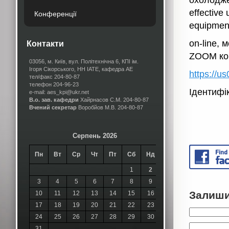
охолоджен
effective 
Конференції
equipment
on-line, 
Контакти
ZOOM ко
03056, м. Київ, вул. Політехнічна 6, КПІ ім.
Ігоря Сікорського, НН ІАТЕ, кафедра АЕ
https://
тел/факс 204-80-87
телефон 204-96-23
Ідентифі
e-mail: aes_kpi@ukr.net
В.о. зав. кафедри
Хайрнасов С.М.
204-80-87
Вчений секретар
Воробйов М.В.
204-80-87
Серпень 2026
Пн
Вт
Ср
Чт
Пт
Сб
Нд
1
2
3
4
5
6
7
8
9
Залиши
10
11
12
13
14
15
16
17
18
19
20
21
22
23
24
25
26
27
28
29
30
31