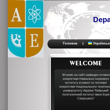
Depa
Головна
Українськ
Вітаємо на сайті кафедри атомно
енергетики Навчально-наукового
інституту атомної та теплової
енергетики Національного технічно
университету України "Київський
політехнічний інститут імені Ігоря
Сікорського"