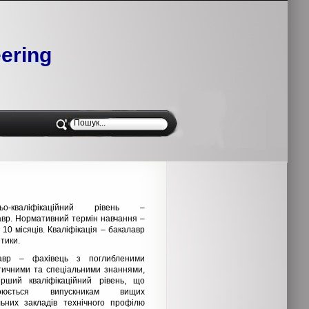
ering
ньо-кваліфікаційний рівень –
авр. Нормативний термін навчання –
 10 місяців. Кваліфікація – бакалавр
тики.
авр – фахівець з поглибленими
тичними та спеціальними знаннями,
рший кваліфікаційний рівень, що
воюється випускникам вищих
льних закладів технічного профілю