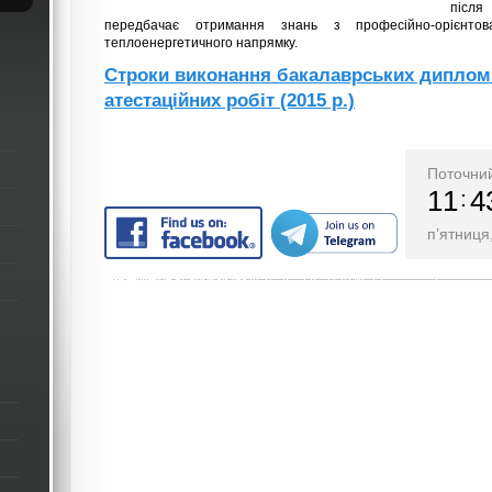
післ
передбачає отримання знань з професійно-орієнтов
теплоенергетичного напрямку.
Строки виконання бакалаврських дипломн
атестаційних робіт (2015 р.)
Поточний
11
4
п’ятниця