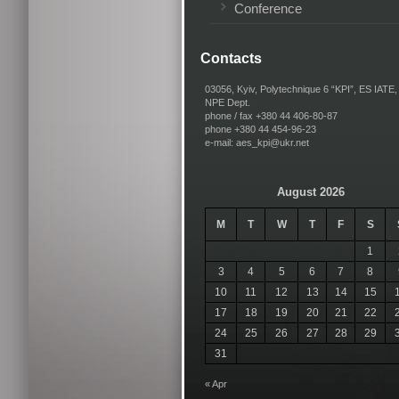
Conference
Contacts
03056, Kyiv, Polytechnique 6 “KPI”, ES IATE,
NPE Dept.
phone / fax +380 44 406-80-87
phone +380 44 454-96-23
e-mail: aes_kpi@ukr.net
August 2026
M
T
W
T
F
S
1
3
4
5
6
7
8
10
11
12
13
14
15
17
18
19
20
21
22
24
25
26
27
28
29
31
« Apr