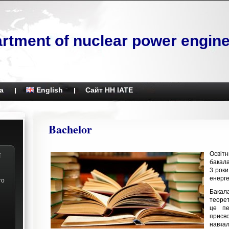
rtment of nuclear power engine
а
English
Сайт НН ІАТЕ
Bachelor
Освіт
ї
бакал
3 роки
енерге
го
Бакал
теоре
це пе
прис
навча