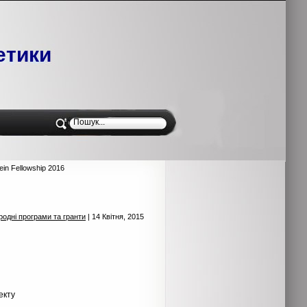
етики
ein Fellowship 2016
родні програми та гранти
| 14 Квітня, 2015
екту