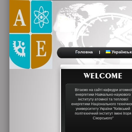
Головна
Українськ
Вітаємо на сайті кафедри атомно
енергетики Навчально-наукового
інституту атомної та теплової
енергетики Національного технічно
университету України "Київський
політехнічний інститут імені Ігоря
Сікорського"