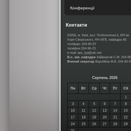
Конференції
Контакти
03056, м. Київ, вул. Політехнічна 6, КПІ ім.
Ігоря Сікорського, НН ІАТЕ, кафедра АЕ
тел/факс 204-80-87
телефон 204-96-23
e-mail: aes_kpi@ukr.net
В.о. зав. кафедри
Хайрнасов С.М.
204-80
Вчений секретар
Воробйов М.В.
204-80-8
Серпень 2026
Пн
Вт
Ср
Чт
Пт
Сб
1
3
4
5
6
7
8
10
11
12
13
14
15
17
18
19
20
21
22
24
25
26
27
28
29
31