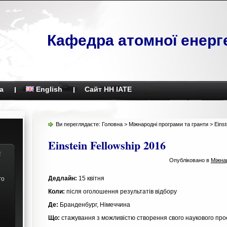
Кафедра атомної енерг
а
English
Сайт НН ІАТЕ
Ви переглядаєте:
Головна
>
Міжнародні програми та гранти
> Einst
Einstein Fellowship 2016
ї
Опубліковано в
Міжна
Дедлайн:
15 квітня
го
Коли:
після оголошення результатів відбору
Де:
Бранденбург, Німеччина
Що:
стажування з можливістю створення свого наукового про