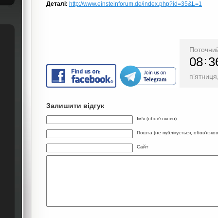
Деталі:
http://www.einsteinforum.de/index.php?id=35&L=1
Поточний
08
3
п’ятниця
Залишити відгук
Ім'я (обов'язково)
Пошта (не публікується, обов'язков
Сайт