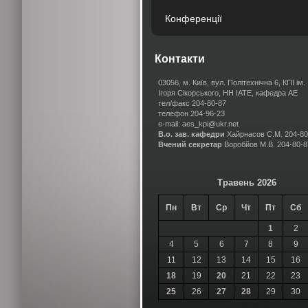
Конференції
Контакти
03056, м. Київ, вул. Політехнічна 6, КПІ ім.
Ігоря Сікорського, НН ІАТЕ, кафедра АЕ
тел/факс 204-80-87
телефон 204-96-23
e-mail: aes_kpi@ukr.net
В.о. зав. кафедри
Хайрнасов С.М.
204-80
Вчений секретар
Воробйов М.В.
204-80-8
Травень 2026
Пн
Вт
Ср
Чт
Пт
Сб
1
2
4
5
6
7
8
9
11
12
13
14
15
16
18
19
20
21
22
23
25
26
27
28
29
30