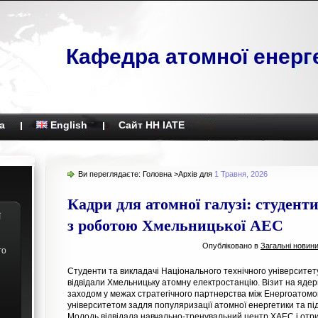
Кафедра атомної енерг
а
English
Сайт НН ІАТЕ
Ви переглядаєте:
Головна
>Архів для
1 Травня, 2026
Кадри для атомної галузі: студен
ї
з роботою Хмельницької АЕС
Опубліковано в
Загальні новин
го
Студенти та викладачі Національного технічного університету
відвідали Хмельницьку атомну електростанцію. Візит на ядер
заходом у межах стратегічного партнерства між Енергоатомо
університетом задля популяризації атомної енергетики та підг
Молодь відвідала навчально-тренувальний центр ХАЕС і отр