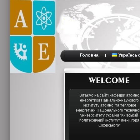
Головна
Українськ
Вітаємо на сайті кафедри атомно
енергетики Навчально-наукового
інституту атомної та теплової
енергетики Національного технічно
университету України "Київський
політехнічний інститут імені Ігоря
Сікорського"