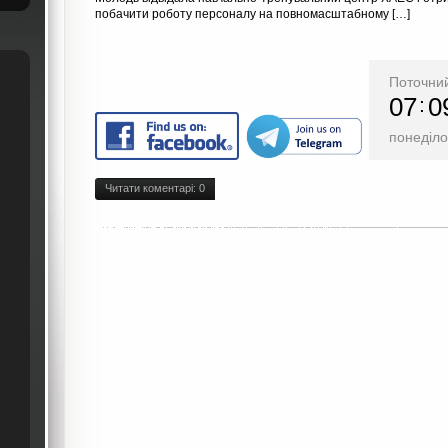
побачити роботу персоналу на повномасштабному […]
Поточний
07
0
понеділо
Читати коментарі:
0