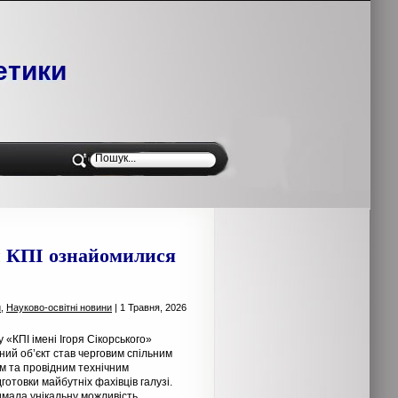
етики
ти КПІ ознайомилися
и
,
Науково-освітні новини
| 1 Травня, 2026
 «КПІ імені Ігоря Сікорського»
ний об’єкт став черговим спільним
м та провідним технічним
отовки майбутніх фахівців галузі.
имала унікальну можливість