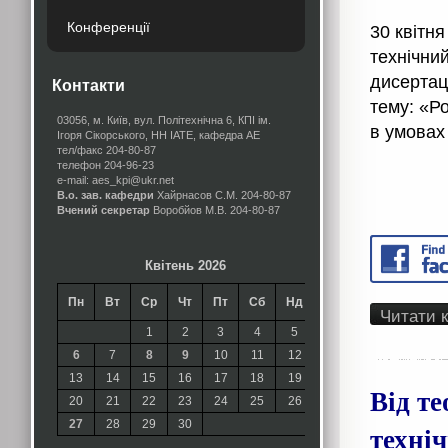
Конференції
30 квітня
технічни
дисертац
Контакти
тему: «Р
03056, м. Київ, вул. Політехнічна 6, КПІ ім.
в умовах
Ігоря Сікорського, НН ІАТЕ, кафедра АЕ
тел/факс 204-80-87
телефон 204-96-23
e-mail: aes_kpi@ukr.net
В.о. зав. кафедри
Хайрнасов С.М.
204-80-87
Вчений секретар
Воробйов М.В.
204-80-87
Квітень 2026
Пн
Вт
Ср
Чт
Пт
Сб
Нд
Читати 
1
2
3
4
5
6
7
8
9
10
11
12
13
14
15
16
17
18
19
Від те
20
21
22
23
24
25
26
27
28
29
30
техні