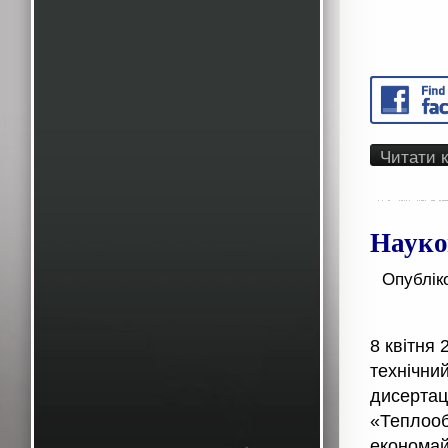
Читати 
Науко
Опублік
8 квітня 
технічни
дисертац
«Теплооб
економай