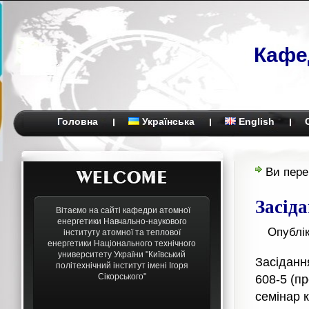
Кафе
Головна
Українська
English
Ви пере
Засід
Вітаємо на сайті кафедри атомної
енергетики Навчально-наукового
Опублі
інституту атомної та теплової
енергетики Національного технічного
университету України "Київський
Засіданн
політехнічний інститут імені Ігоря
Сікорського"
608-5 (п
семінар 