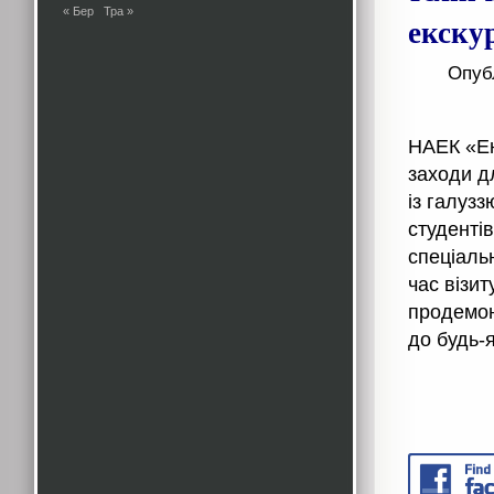
« Бер
Тра »
екску
Опуб
НАЕК «Ен
заходи д
із галуз
студентів
спеціаль
час візи
продемон
до будь-