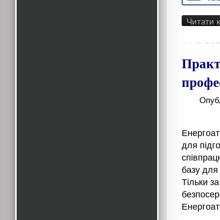
Читати 
Практ
профе
Опуб
Енергоат
для підг
співпрац
базу для
Тільки з
безпосер
Енергоат