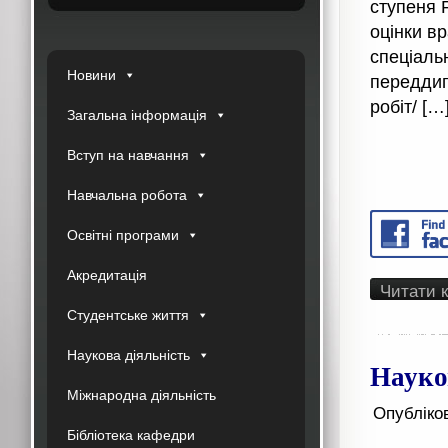
ступеня 
оцінки в
спеціаль
Новини
переддип
робіт/ […
Загальна інформація
Вступ на навчання
Навчальна робота
Освітні програми
Акредитація
Читати 
Студентське життя
Наукова діяльність
Науко
Міжнародна діяльність
Опубліко
Бібліотека кафедри